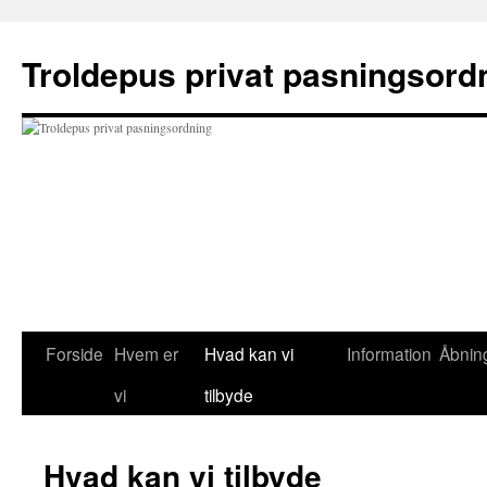
Hop
til
Troldepus privat pasningsord
indhold
Forside
Hvem er
Hvad kan vi
Information
Åbning
vi
tilbyde
Hvad kan vi tilbyde