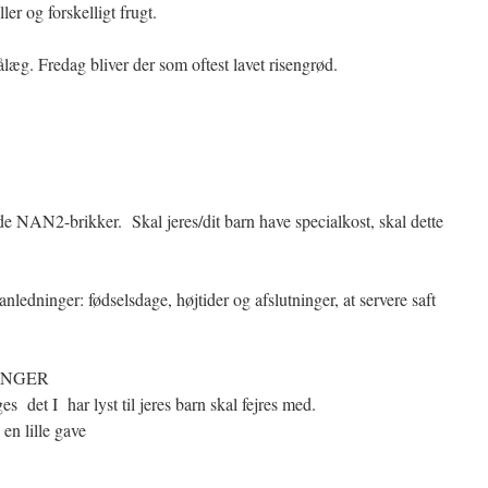
r og forskelligt frugt.
læg. Fredag bliver der som oftest lavet risengrød.
byde NAN2-brikker. Skal jeres/dit barn have specialkost, skal dette
 anledninger: fødselsdage, højtider og afslutninger, at servere saft
INGER
s det I har lyst til jeres barn skal fejres med.
 en lille gave