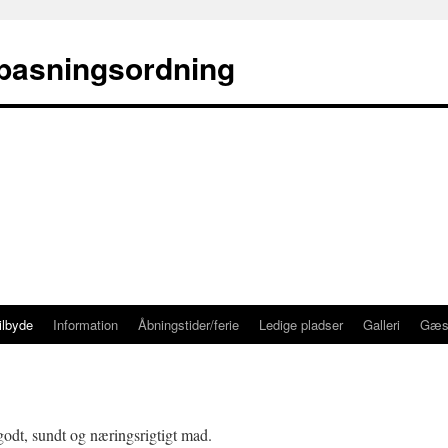
 pasningsordning
ilbyde
Information
Åbningstider/ferie
Ledige pladser
Galleri
Gæs
 godt, sundt og næringsrigtigt mad.