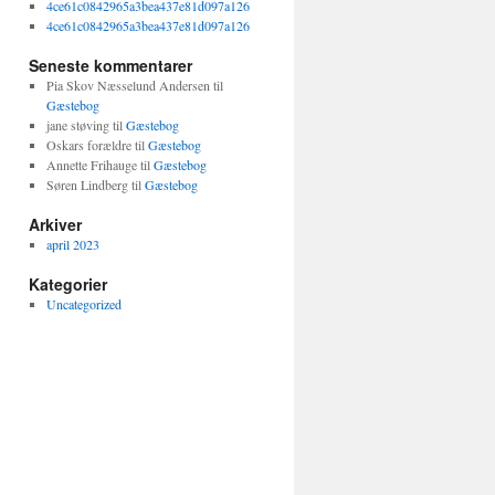
4ce61c0842965a3bea437e81d097a126
4ce61c0842965a3bea437e81d097a126
Seneste kommentarer
Pia Skov Næsselund Andersen
til
Gæstebog
jane støving
til
Gæstebog
Oskars forældre
til
Gæstebog
Annette Frihauge
til
Gæstebog
Søren Lindberg
til
Gæstebog
Arkiver
april 2023
Kategorier
Uncategorized