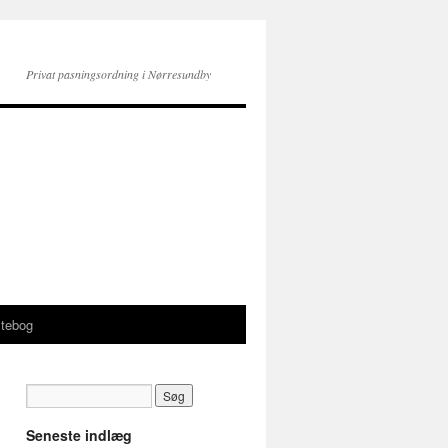
Privat pasningsordning i Nørresundby
tebog
Seneste indlæg