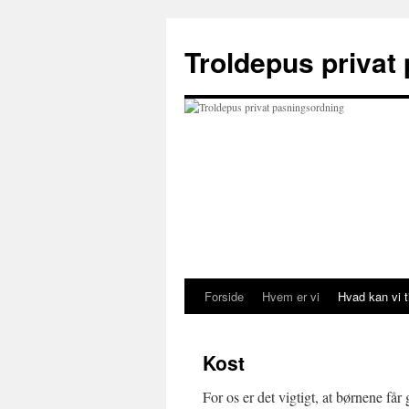
Hop
til
Troldepus privat
indhold
Forside
Hvem er vi
Hvad kan vi t
Kost
For os er det vigtigt, at børnene får